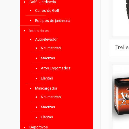
Golf - Jardinería
Carros de Golf
Equipos de jardinería
Industriales
Autoelevador
Trell
Neumáticas
Macizas
Aros Engomados
Llantas
Minicargador
Neumaticas
Macizas
Llantas
Deportivos